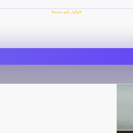
✯وکیل تایید شده✯