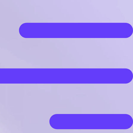
رش
ه
حتوا