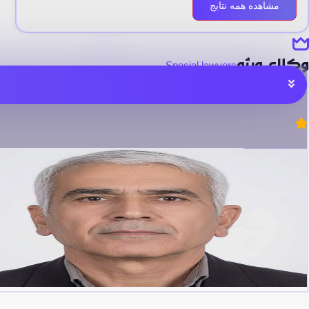
مشاهده همه نتایج
وکلای ویژه
Special lawyers