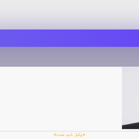
✯وکیل تایید شده✯