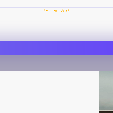
✯وکیل تایید شده✯