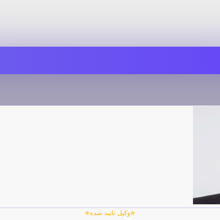
✯وکیل تایید شده✯