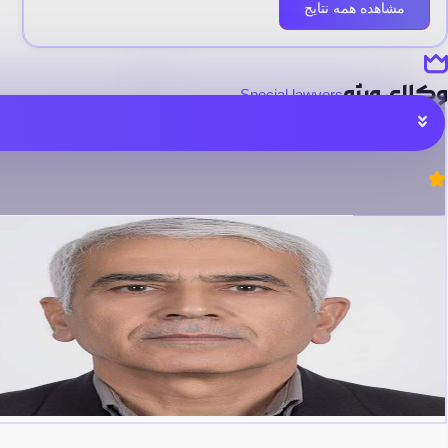
مشاهده همه نتایج
وکلای ویژه
Special lawyers