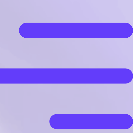
رش
ه
حتوا