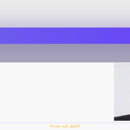
✯وکیل تایید شده✯