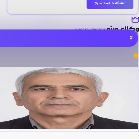
مشاهده همه نتایج
وکلای ویژه
Special lawyers