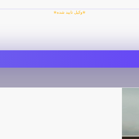
✯وکیل تایید شده✯