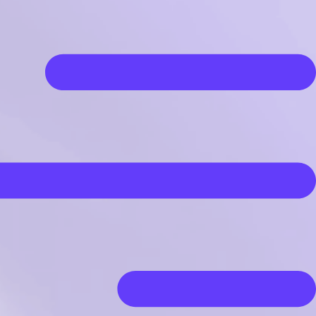
رش
ه
حتوا