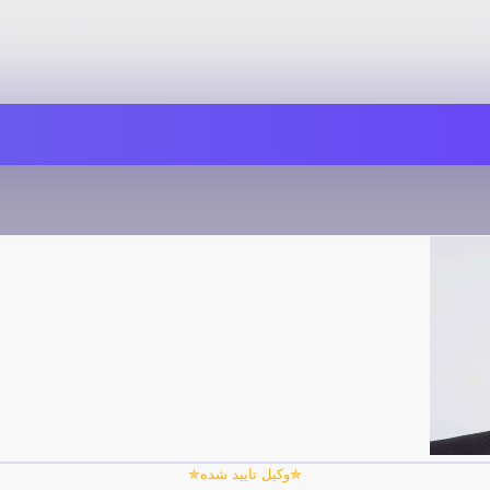
✯وکیل تایید شده✯