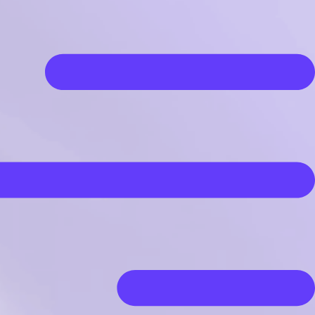
رش
ه
حتوا