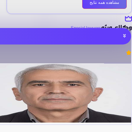
مشاهده همه نتایج
وکلای ویژه
Special lawyers