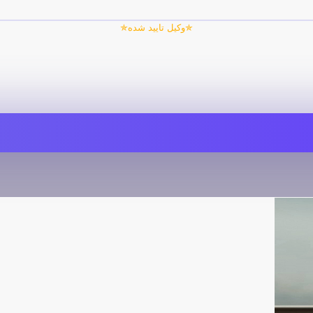
✯وکیل تایید شده✯