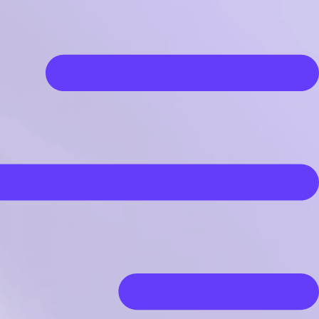
رش
ه
حتوا