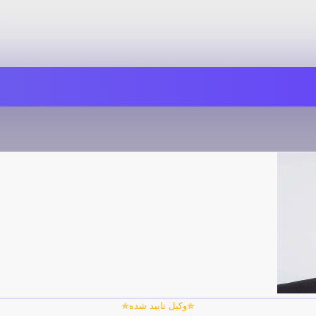
✯وکیل تایید شده✯