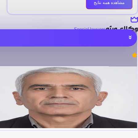
مشاهده همه نتایج
وکلای ویژه
Special lawyers