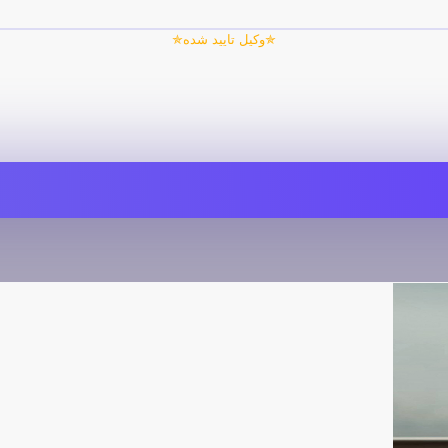
✯وکیل تایید شده✯