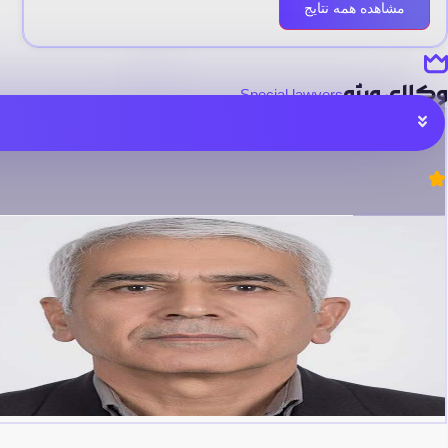
مشاهده همه نتایج
وکلای ویژه
Special lawyers