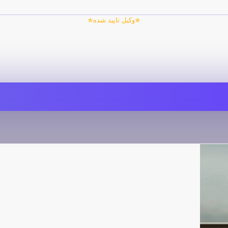
✯وکیل تایید شده✯