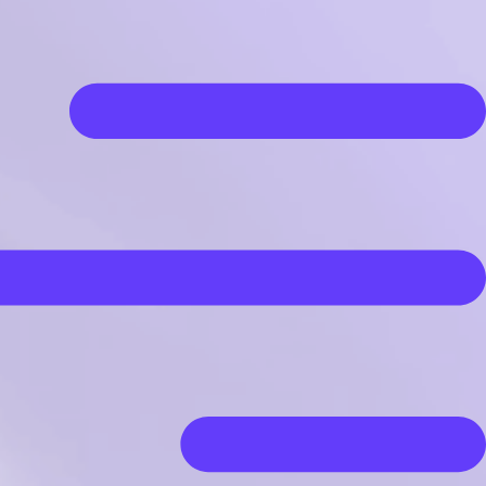
رش
ه
حتوا