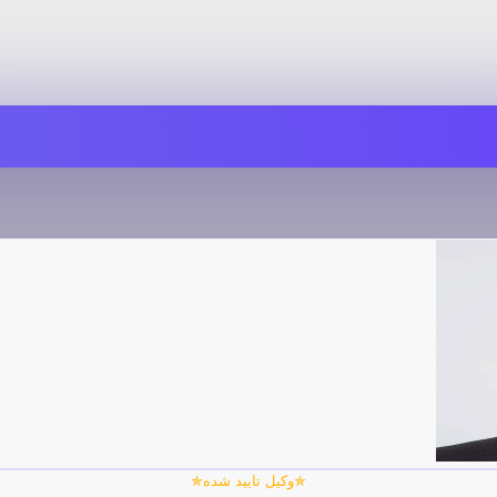
✯وکیل تایید شده✯