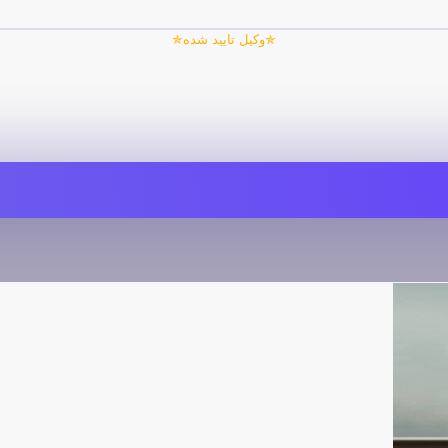
✯وکیل تایید شده✯