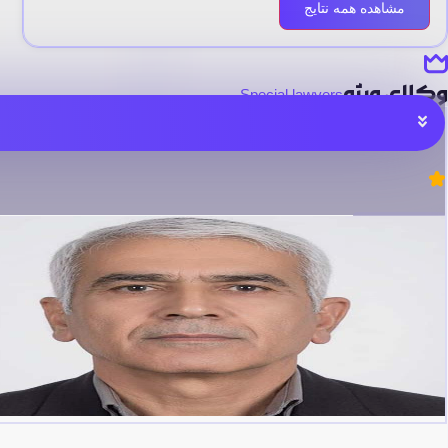
مشاهده همه نتایج
وکلای ویژه
Special lawyers