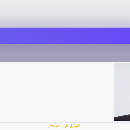
✯وکیل تایید شده✯