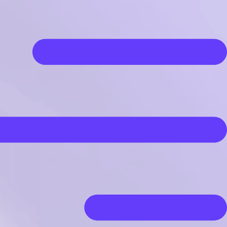
رش
ه
حتوا