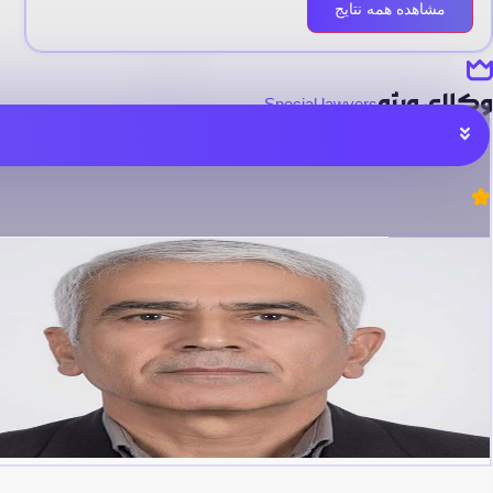
مشاهده همه نتایج
وکلای ویژه
Special lawyers