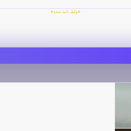
✯وکیل تایید شده✯