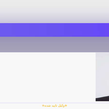
✯وکیل تایید شده✯