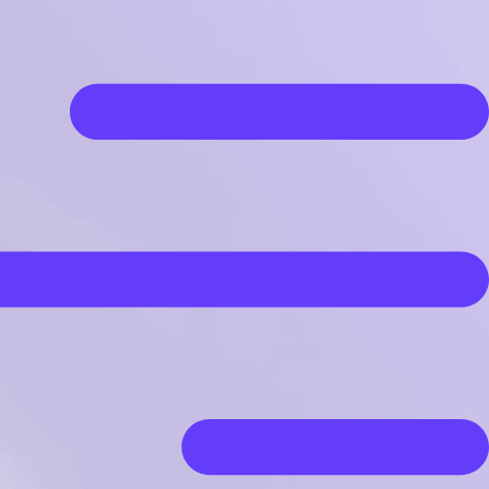
رش
ه
حتوا