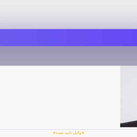
✯وکیل تایید شده✯