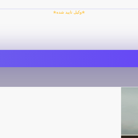
✯وکیل تایید شده✯