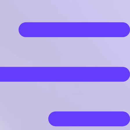
رش
ه
حتوا