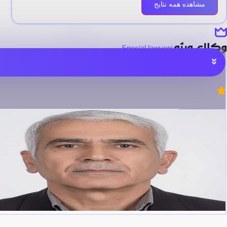
مشاهده همه نتایج
وکلای ویژه
Special lawyers