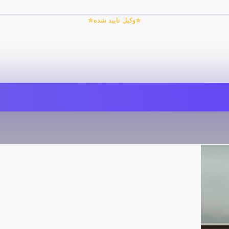
✯وکیل تایید شده✯