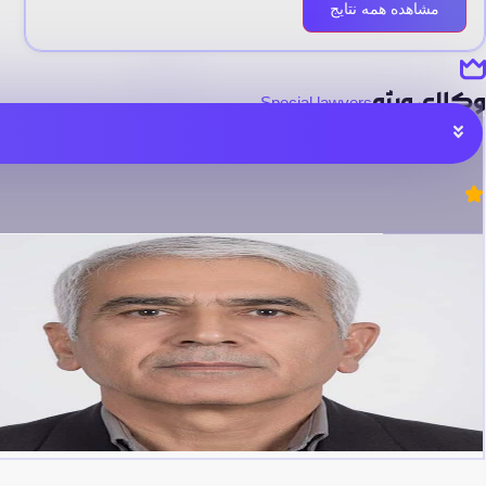
مشاهده همه نتایج
وکلای ویژه
Special lawyers