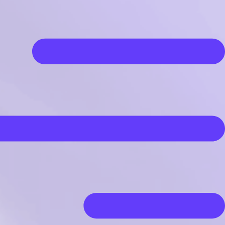
رش
ه
حتوا