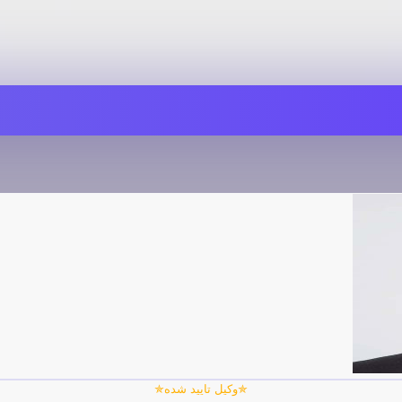
✯وکیل تایید شده✯