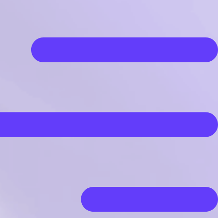
رش
ه
حتوا