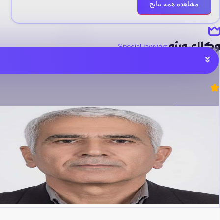
مشاهده همه نتایج
وکلای ویژه
Special lawyers