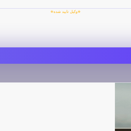
✯وکیل تایید شده✯