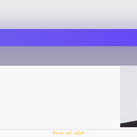
✯وکیل تایید شده✯