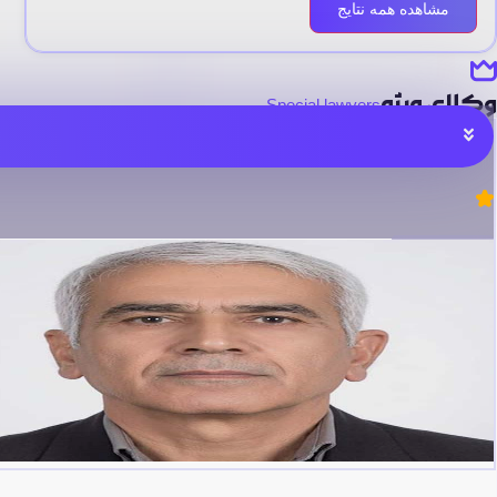
مشاهده همه نتایج
وکلای ویژه
Special lawyers