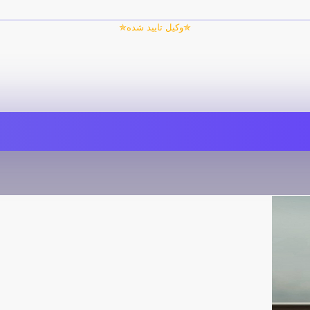
✯وکیل تایید شده✯