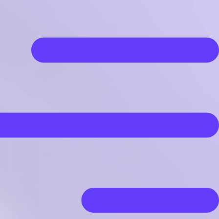
پرش
به
محتوا