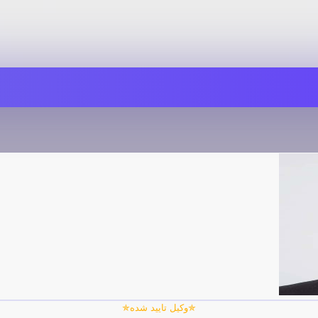
✯وکیل تایید شده✯